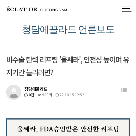
청담에끌라드 언론보도
비수술 탄력 리프팅 '울쎄라', 안전성 높이며 유
지기간 늘리려면?
목록
청담에끌라드
0건
903회
22-10-15 12:52