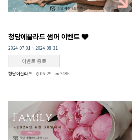
청담에끌라드 썸머 이벤트
2024-07-01 ~ 2024-08-31
이벤트 종료
청담에끌라드
06-29
3486
19
작성자
작성일
조회