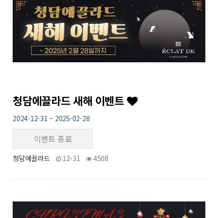
청담에끌라드 새해 이벤트
2024-12-31 ~ 2025-02-28
이벤트 종료
청담에끌라드
12-31
4508
22
작성자
작성일
조회