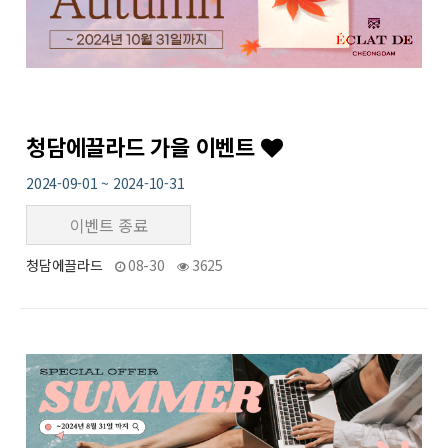
청담에끌라드 가을 이벤트
2024-09-01 ~ 2024-10-31
이벤트 종료
청담에끌라드
08-30
3625
20
작성자
작성일
조회