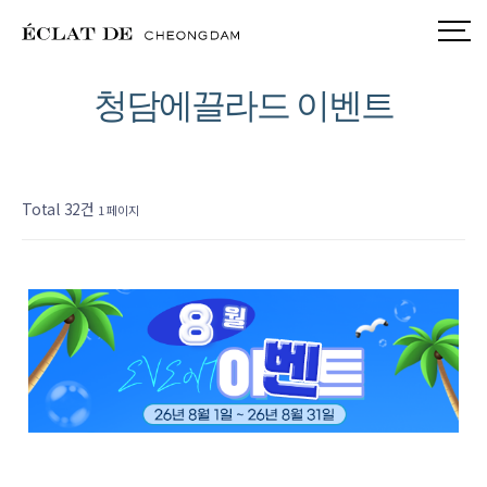
청담에끌라드 이벤트
Total 32건
1 페이지
32
작성자
작성일
조회