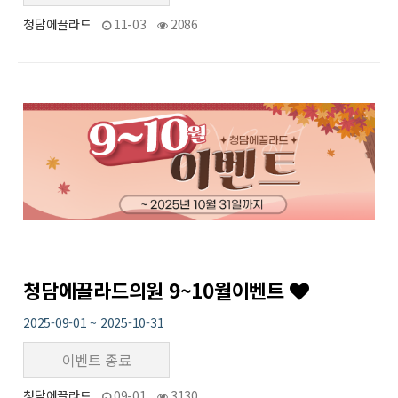
청담에끌라드
11-03
2086
27
작성자
작성일
조회
청담에끌라드의원 9~10월이벤트
2025-09-01 ~ 2025-10-31
이벤트 종료
청담에끌라드
09-01
3130