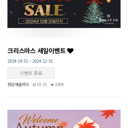
크리스마스 세일이벤트
2024-10-31 ~ 2024-12-31
이벤트 종료
청담에끌라드
10-31
3269
21
작성자
작성일
조회