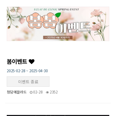
봄이벤트
2025-02-28 ~ 2025-04-30
이벤트 종료
청담에끌라드
02-28
2352
23
작성자
작성일
조회